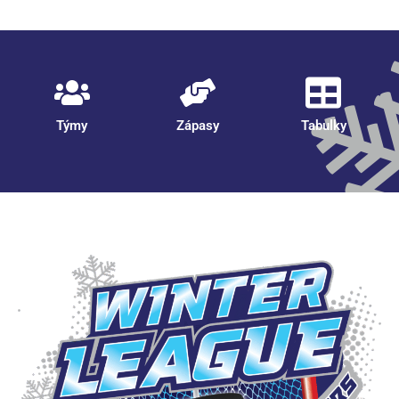
Týmy
Zápasy
Tabulky