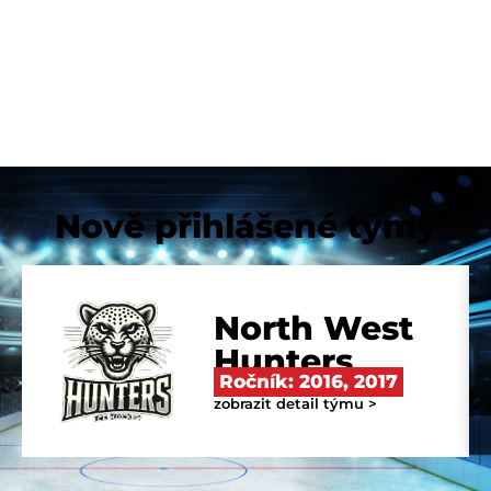
Nově přihlášené týmy
North West
Hunters
Ročník:
2016
,
2017
zobrazit detail týmu >