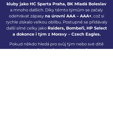
kluby jako HC Sparta Praha, BK Mladá Boleslav
a mnoho dalších. Díky těmto týmům se začaly
odehrávat zápasy
na úrovni AAA – AAA+
, což si
rychle získalo velkou oblibu. Postupně se přidávaly
další silné celky jako
Raiders, Bombeři, HP Select
a dokonce i tým z Moravy – Czech Eagles.
Pokud někdo hledá pro svůj tým nebo své dítě
vysokou úroveň zápasů a možnost konfrontace s
těmi nejlepšími na jednom místě, Winter League
je tou pravou volbou.
Jsou to zápasy místo školy, které dávají skutečný
smysl.