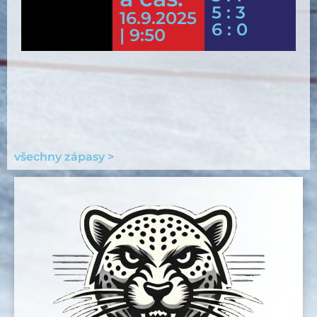
5 : 3
16.9.2025
6 : 0
| 9:50
všechny zápasy >