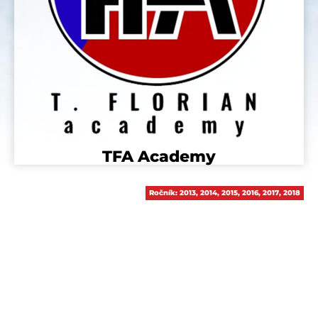
TFA Academy
Ročník:
2013
,
2014
,
2015
,
2016
,
2017
,
2018