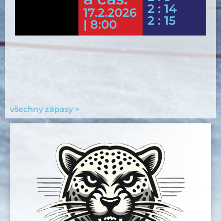
2 : 14
17.2.2026
2 : 15
| 8:00
všechny zápasy >