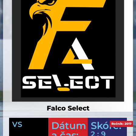
Falco Select
Dátum
Skóre:
VS
Ročník:
2017
a čas:
2 : 9