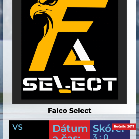
Falco Select
Dátum
Skóre:
VS
Ročník:
2017
a čas:
3 : 0