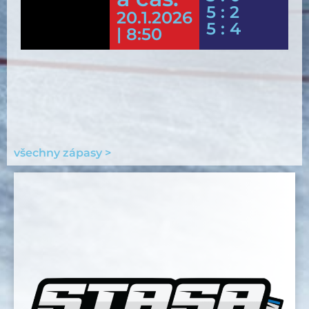
5 : 2
20.1.2026
5 : 4
| 8:50
všechny zápasy >