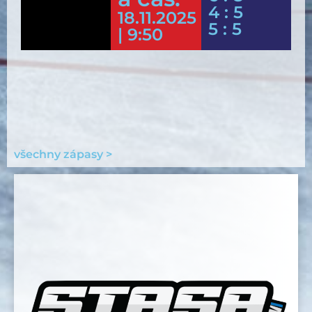
4 : 5
18.11.2025
5 : 5
| 9:50
všechny zápasy >