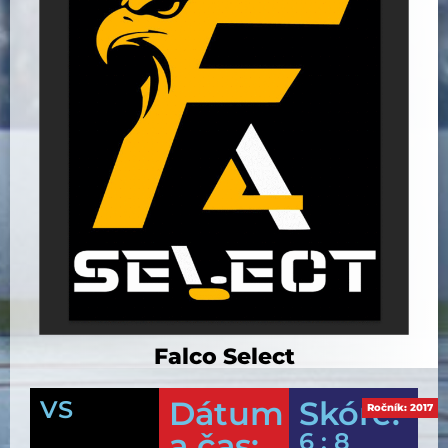
Falco Select
Dátum
Skóre:
VS
Ročník:
2017
a čas:
6 : 8