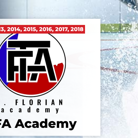
13
,
2014
,
2015
,
2016
,
2017
,
2018
FA Academy