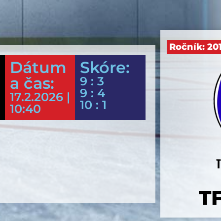
Ročník:
20
Dátum
Skóre:
a čas:
9 : 3
9 : 4
17.2.2026 |
10 : 1
10:40
T