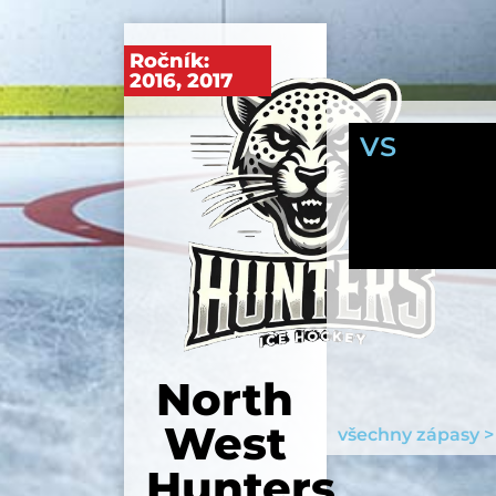
Ročník:
2016
,
2017
VS
North
West
všechny zápasy >
Hunters