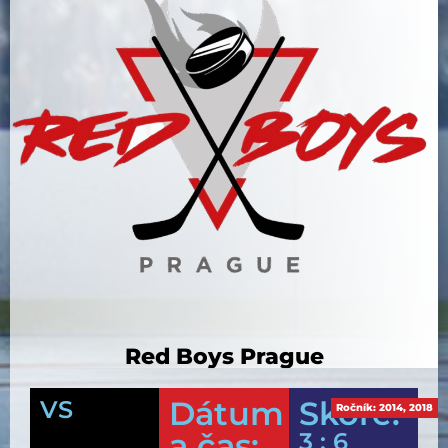
Red Boys Prague
Dátum
Skóre:
VS
Ročník:
2014
,
2018
a čas:
3 : 6