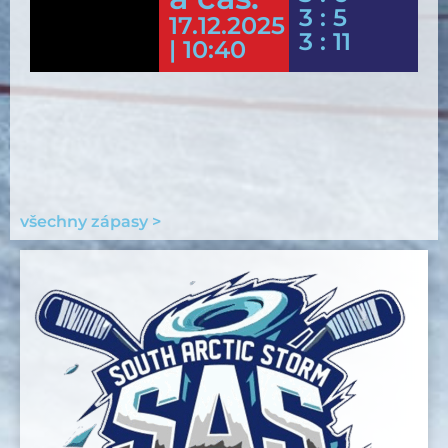
3 : 5
17.12.2025
3 : 11
| 10:40
všechny zápasy >