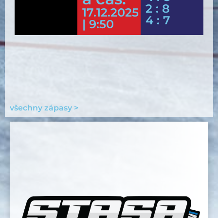
2 : 8
17.12.2025
4 : 7
| 9:50
všechny zápasy >