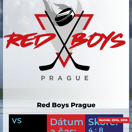
Red Boys Prague
Dátum
Skóre:
VS
Ročník:
2014
,
2018
a čas:
4 : 8