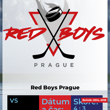
Red Boys Prague
Dátum
Skóre:
VS
Ročník:
2014
,
2018
a čas:
4 : 3