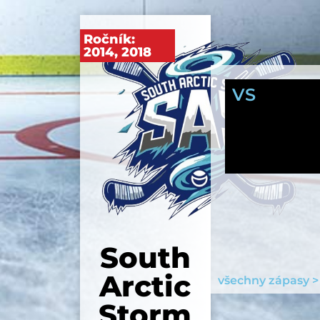
Ročník:
2014
,
2018
VS
South
Arctic
všechny zápasy >
Storm