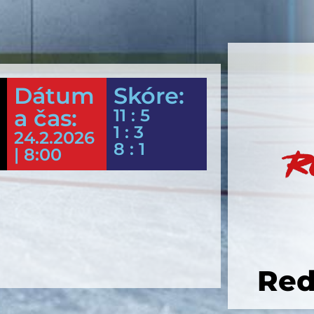
Dátum
Skóre:
a čas:
11 : 5
1 : 3
24.2.2026
8 : 1
| 8:00
Red