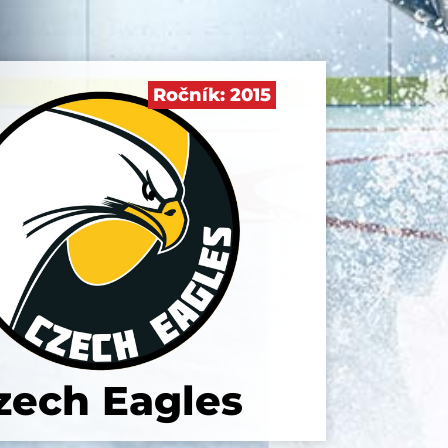
Ročník:
2015
zech Eagles