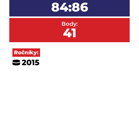
84:86
Body:
41
Ročníky:
2015