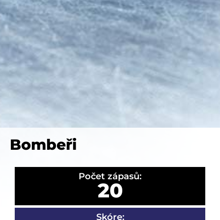
Bombeři
Počet zápasů:
20
Skóre: