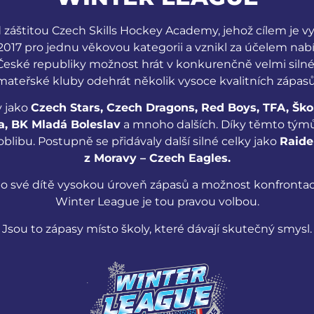
áštitou Czech Skills Hockey Academy, jehož cílem je vyt
ce 2017 pro jednu věkovou kategorii a vznikl za účelem 
ské republiky možnost hrát v konkurenčně velmi silné
mateřské kluby odehrát několik vysoce kvalitních zápasů
y jako
Czech Stars, Czech Dragons, Red Boys, TFA, Ško
a, BK Mladá Boleslav
a mnoho dalších. Díky těmto tým
 oblibu. Postupně se přidávaly další silné celky jako
Raide
z Moravy – Czech Eagles.
 své dítě vysokou úroveň zápasů a možnost konfrontac
Winter League je tou pravou volbou.
Jsou to zápasy místo školy, které dávají skutečný smysl.