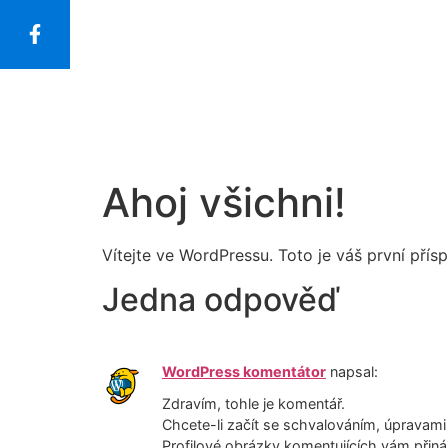
Ahoj všichni!
Vítejte ve WordPressu. Toto je váš první pří
Jedna odpověď
WordPress komentátor
napsal:
Zdravím, tohle je komentář.
Chcete-li začít se schvalováním, úpravam
Profilové obrázky komentujících vám přiná