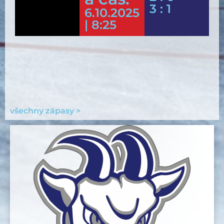
3 : 1
6.10.2025
| 8:25
všechny zápasy >