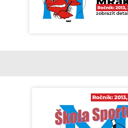
MRa
Ročník:
2013
,
zobrazit deta
Ročník:
2013