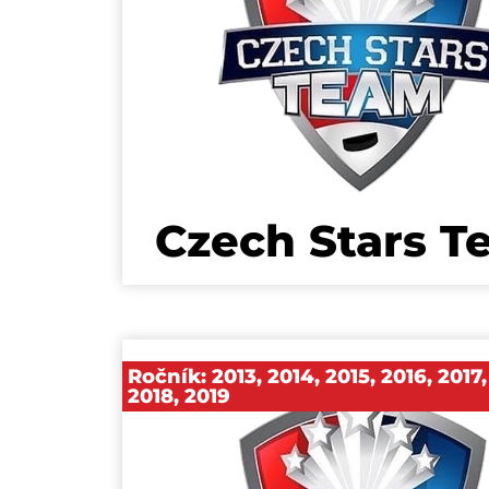
Czech Stars T
Ročník:
2013
,
2014
,
2015
,
2016
,
2017
,
2018
,
2019