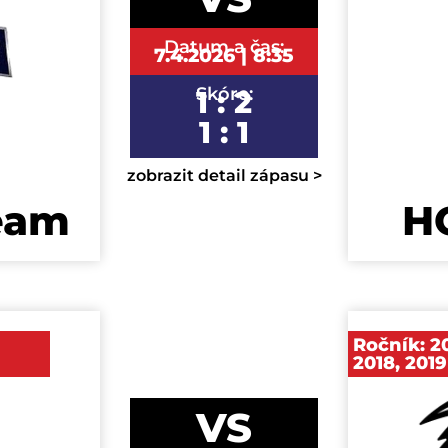
Datum a čas:
7.4.2026 | 8:35
Skóre:
1 : 2
1 : 1
zobrazit detail zápasu >
eam
HC
Ročník:
2
2018
,
2019
VS