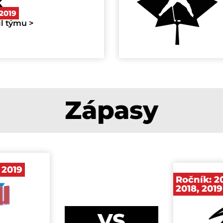
k
2019
il týmu >
Zápasy
,
2019
Ročník:
2
2018
,
2019
VS