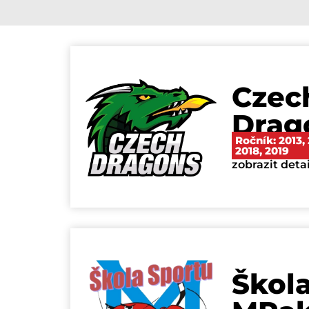
Czec
Drag
Ročník:
2013
,
2018
,
2019
zobrazit deta
Škol