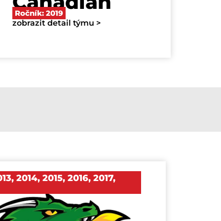
Canadian
Ročník:
2019
zobrazit detail týmu >
013
,
2014
,
2015
,
2016
,
2017
,