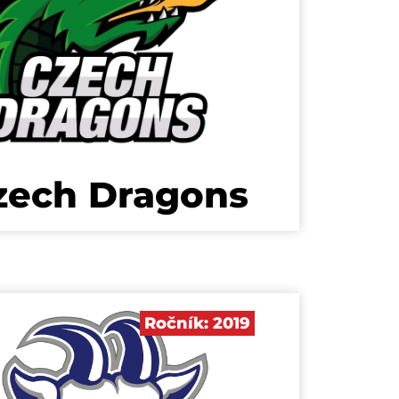
zech Dragons
Ročník:
2019