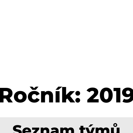
Ročník: 201
Seznam týmů