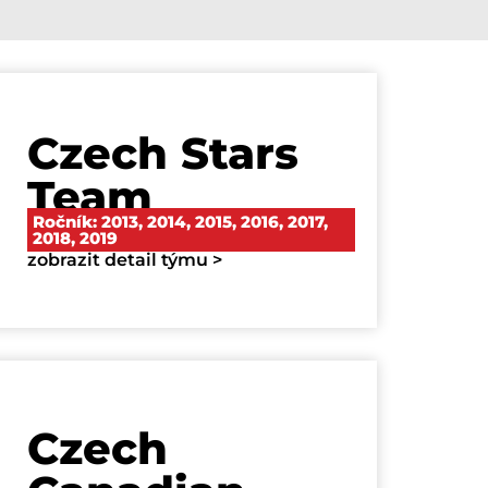
Czech Stars
Team
Ročník:
2013
,
2014
,
2015
,
2016
,
2017
,
2018
,
2019
zobrazit detail týmu >
Czech