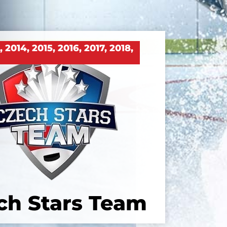
3
,
2014
,
2015
,
2016
,
2017
,
2018
,
ch Stars Team