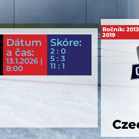
Ročník:
201
2019
Dátum
Skóre:
a čas:
2 : 0
5 : 3
13.1.2026 |
11 : 1
8:00
Cze