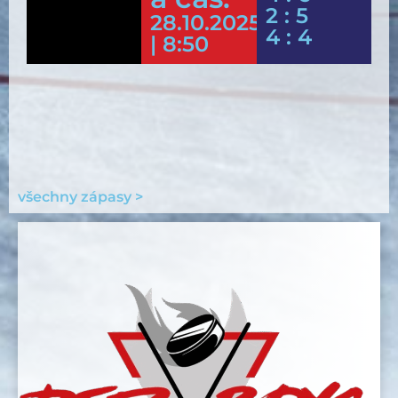
2 : 5
28.10.2025
4 : 4
| 8:50
všechny zápasy >