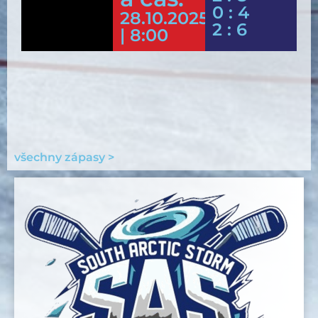
0 : 4
28.10.2025
2 : 6
| 8:00
všechny zápasy >