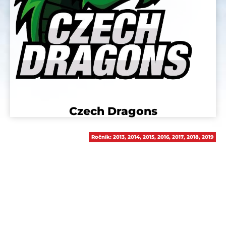
Czech Dragons
Ročník:
2013
,
2014
,
2015
,
2016
,
2017
,
2018
,
2019