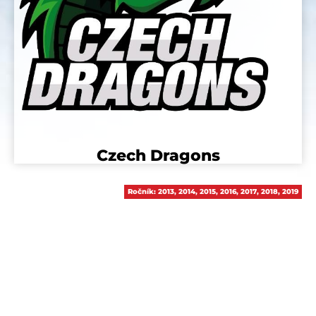
Czech Dragons
Ročník:
2013
,
2014
,
2015
,
2016
,
2017
,
2018
,
2019