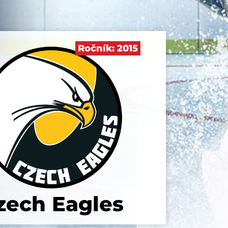
Ročník:
2015
zech Eagles