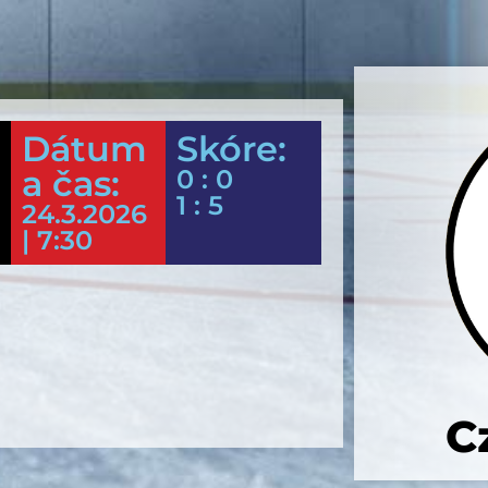
Dátum
Skóre:
a čas:
0 : 0
1 : 5
24.3.2026
| 7:30
C