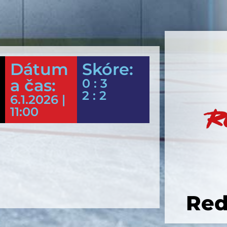
Dátum
Skóre:
a čas:
0 : 3
2 : 2
6.1.2026 |
11:00
Red