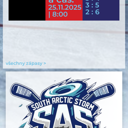
3 : 5
25.11.2025
2 : 6
| 8:00
všechny zápasy >