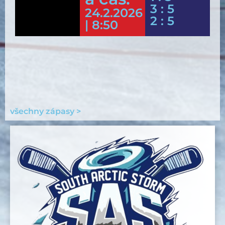
3 : 5
24.2.2026
2 : 5
| 8:50
všechny zápasy >