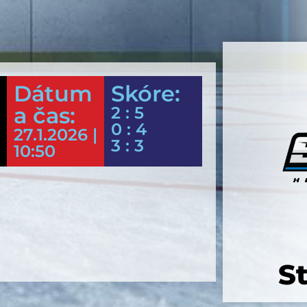
Dátum
Skóre:
a čas:
2 : 5
0 : 4
27.1.2026 |
3 : 3
10:50
S