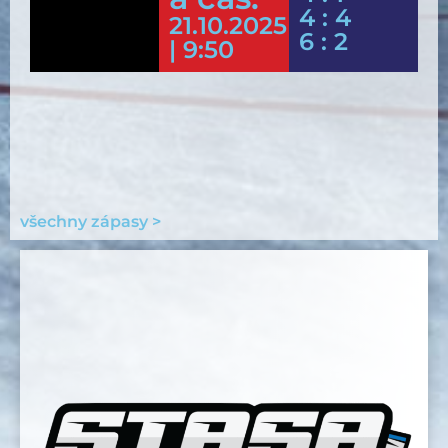
4 : 4
21.10.2025
6 : 2
| 9:50
všechny zápasy >