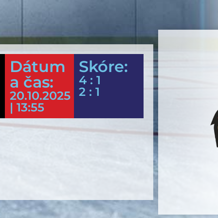
Dátum
Skóre:
a čas:
4 : 1
2 : 1
20.10.2025
| 13:55