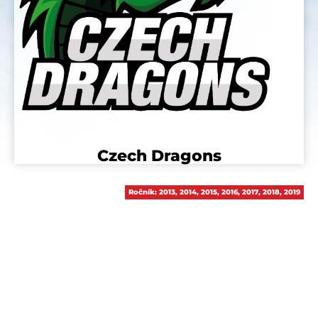
Czech Dragons
Ročník:
2013
,
2014
,
2015
,
2016
,
2017
,
2018
,
2019