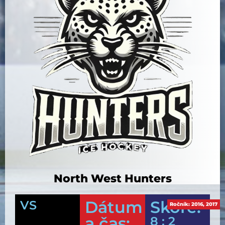
North West Hunters
Dátum
Skóre:
VS
Ročník:
2016
,
2017
a čas:
8 : 2