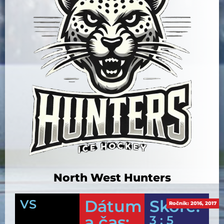
North West Hunters
Dátum
Skóre:
VS
Ročník:
2016
,
2017
a čas:
3 : 5