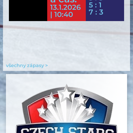
5 : 1
13.1.2026
7 : 3
| 10:40
všechny zápasy >