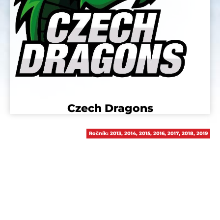
Czech Dragons
Ročník:
2013
,
2014
,
2015
,
2016
,
2017
,
2018
,
2019