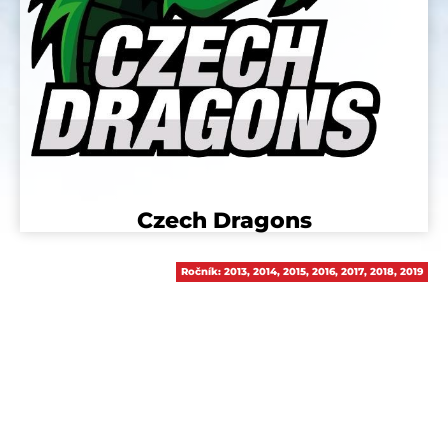
Czech Dragons
Ročník:
2013
,
2014
,
2015
,
2016
,
2017
,
2018
,
2019