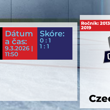
Ročník:
201
2019
Dátum
Skóre:
a čas:
0 : 1
1 : 1
9.3.2026 |
11:50
Cze