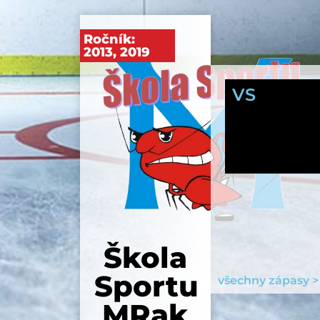
Ročník:
2013
,
2019
VS
Škola
Sportu
všechny zápasy >
MRak