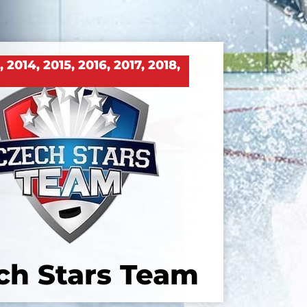
3
,
2014
,
2015
,
2016
,
2017
,
2018
,
ch Stars Team