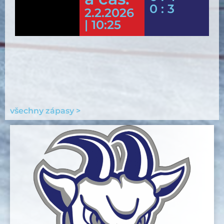
0 : 3
2.2.2026
| 10:25
všechny zápasy >