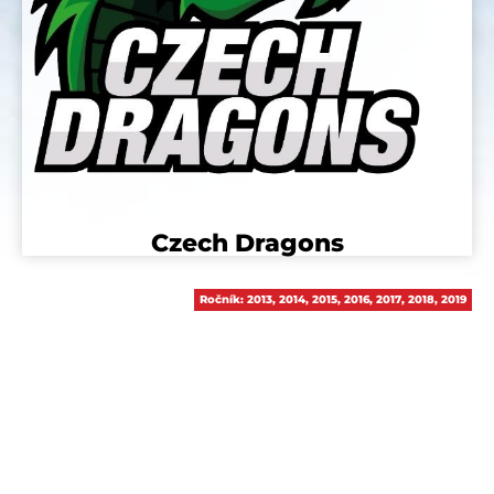
Czech Dragons
Ročník:
2013
,
2014
,
2015
,
2016
,
2017
,
2018
,
2019