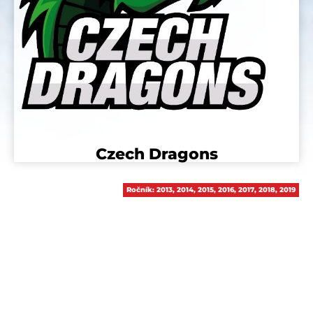
Czech Dragons
Ročník:
2013
,
2014
,
2015
,
2016
,
2017
,
2018
,
2019