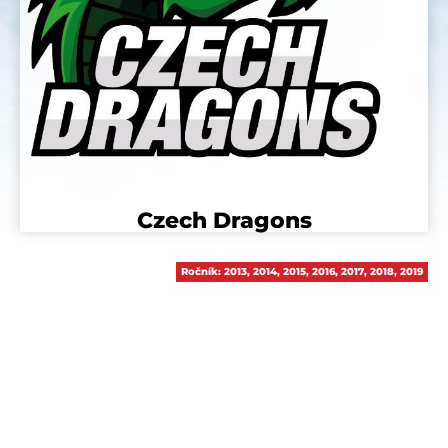
Czech Dragons
Ročník:
2013
,
2014
,
2015
,
2016
,
2017
,
2018
,
2019