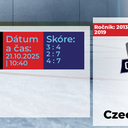
Ročník:
201
2019
Dátum
Skóre:
a čas:
3 : 4
2 : 7
21.10.2025
4 : 7
| 10:40
Cze