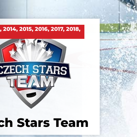
3
,
2014
,
2015
,
2016
,
2017
,
2018
,
ch Stars Team