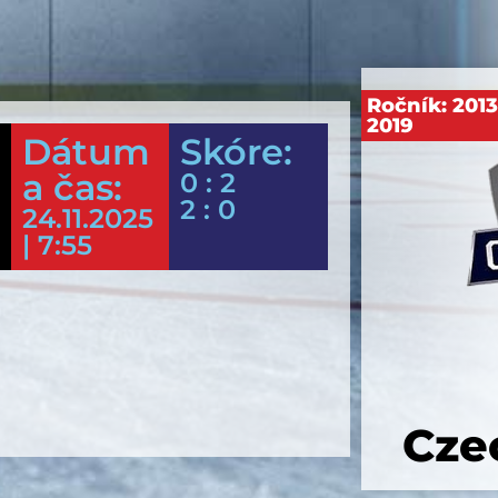
Ročník:
201
2019
Dátum
Skóre:
a čas:
0 : 2
2 : 0
24.11.2025
| 7:55
Cze