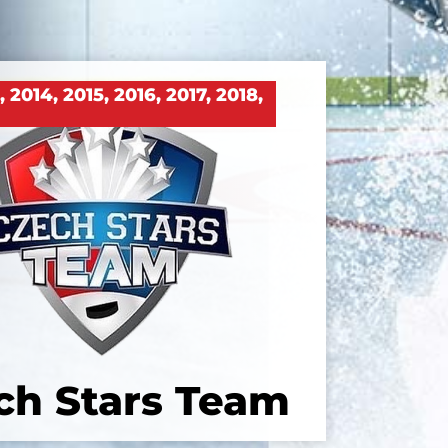
3
,
2014
,
2015
,
2016
,
2017
,
2018
,
ch Stars Team