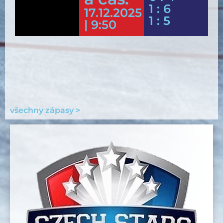
1 : 6
17.12.2025
1 : 5
| 9:50
všechny zápasy >